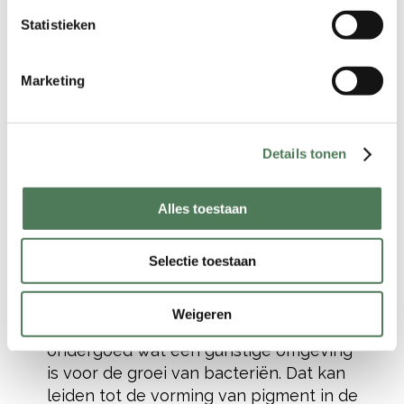
– Tekort aan hydratatie/hydratatie van
Statistieken
de slijmvliezen en schaamlippen:
waardoor de structuur van de huid
Marketing
verandert. Deze onaangename
toestand kan op elk moment optreden,
bij vrouwen en meisjes van alle
Details tonen
leeftijden. Een tekort kan niet worden
verholpen door te drinken, omdat
preventieve procedures nodig zijn om
Alles toestaan
watermoleculen vast te houden.
– Het dragen van strak, oncomfortabel,
Selectie toestaan
synthetisch ondergoed: synthetische
stoffen laten geen lucht door. Hierdoor
Weigeren
wordt vocht vastgehouden in het
ondergoed wat een gunstige omgeving
is voor de groei van bacteriën. Dat kan
leiden tot de vorming van pigment in de