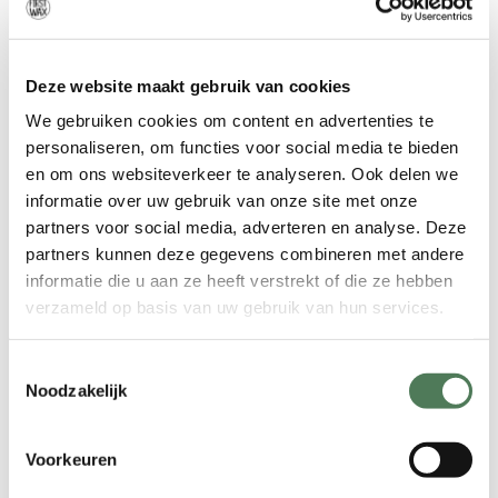
intieme delen kunnen donkerder
worden.
Deze website maakt gebruik van cookies
– Leeftijdsveranderingen: leeftijd blijkt
een andere risicofactor te zijn. In de
We gebruiken cookies om content en advertenties te
loop der jaren veranderen zowel de
personaliseren, om functies voor social media te bieden
elasticiteit van de huid als de
en om ons websiteverkeer te analyseren. Ook delen we
pigmentatie ervan. Je leeftijd heeft ook
informatie over uw gebruik van onze site met onze
partners voor social media, adverteren en analyse. Deze
invloed op de kwaliteit van de
partners kunnen deze gegevens combineren met andere
bloedtoevoer in bepaalde delen van
informatie die u aan ze heeft verstrekt of die ze hebben
het lichaam.
verzameld op basis van uw gebruik van hun services.
– Zwangerschap en bevalling: deze
factor combineert de hormonale
Toestemmingsselectie
achtergrond, evenals de kans op letsel
Noodzakelijk
in het intieme gebied. De huid kan
uitrekken, scheuren, enzovoort, als
Voorkeuren
resultaat – veranderingen in de kleur
van de “intieme gebieden”.