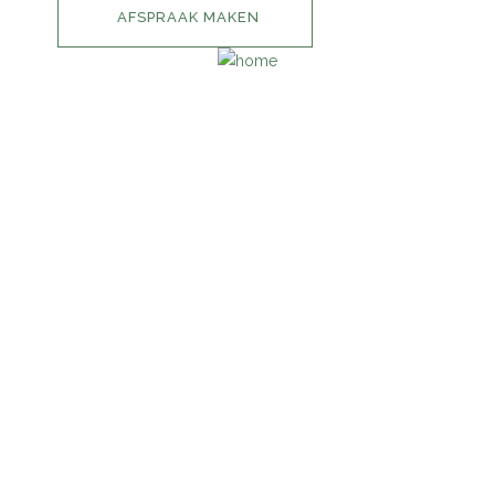
AFSPRAAK MAKEN
INFORMATIE
HOME
IMPRESSIE
PRIJSLIJST
CONTACT
AFSPRAAK MAKEN