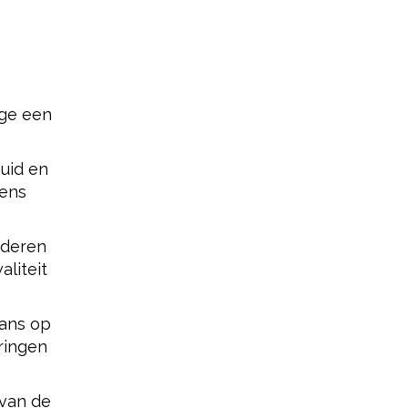
ege een
uid en
dens
anderen
aliteit
kans op
eringen
 van de