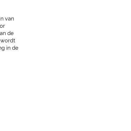
jn van
or
kan de
 wordt
g in de