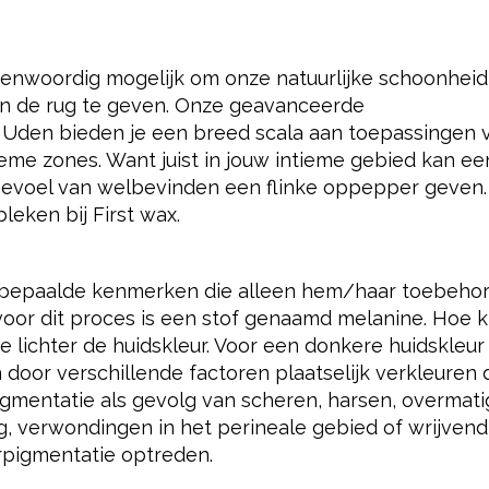
genwoordig mogelijk om onze natuurlijke schoonheid
 in de rug te geven. Onze geavanceerde
Uden bieden je een breed scala aan toepassingen v
ieme zones. Want juist in jouw intieme gebied kan ee
evoel van welbevinden een flinke oppepper geven. 
eken bij First wax.
idu bepaalde kenmerken die alleen hem/haar toebeho
voor dit proces is een stof genaamd melanine. Hoe k
 lichter de huidskleur. Voor een donkere huidskleur i
door verschillende factoren plaatselijk verkleuren 
igmentatie als gevolg van scheren, harsen, overmat
g, verwondingen in het perineale gebied of wrijvend
rpigmentatie optreden.