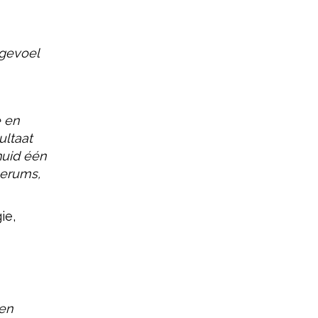
 gevoel
e en
ultaat
huid één
serums,
ie,
en