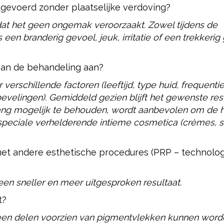
tgevoerd zonder plaatselijke verdoving?
dat het geen ongemak veroorzaakt. Zowel tijdens de
 een branderig gevoel, jeuk, irritatie of een trekkerig
 van de behandeling aan?
verschillende factoren (leeftijd, type huid, frequenti
evelingen). Gemiddeld gezien blijft het gewenste res
lang mogelijk te behouden, wordt aanbevolen om de 
speciale verhelderende intieme cosmetica (crèmes, 
t andere esthetische procedures (PRP – technolog
t een sneller en meer uitgesproken resultaat.
t?
leen delen voorzien van pigmentvlekken kunnen word