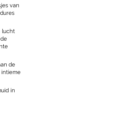
jes van
edures
 lucht
 de
nte
aan de
 intieme
uid in