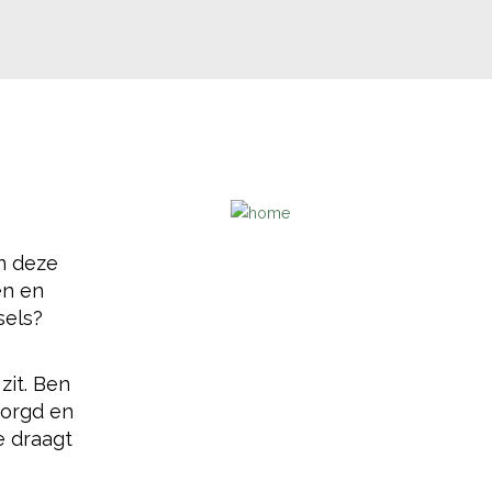
an deze
en en
sels?
zit. Ben
zorgd en
e draagt