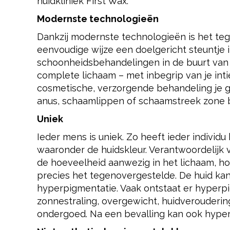
huidkliniek First Wax.
Modernste technologieën
Dankzij modernste technologieën is het te
eenvoudige wijze een doelgericht steuntje
schoonheidsbehandelingen in de buurt van 
complete lichaam – met inbegrip van je int
cosmetische, verzorgende behandeling je g
anus, schaamlippen of schaamstreek zone bl
Uniek
Ieder mens is uniek. Zo heeft ieder indiv
waaronder de huidskleur. Verantwoordelijk 
de hoeveelheid aanwezig in het lichaam, hoe
precies het tegenovergestelde. De huid kan 
hyperpigmentatie. Vaak ontstaat er hyperp
zonnestraling, overgewicht, huidverouderin
ondergoed. Na een bevalling kan ook hype