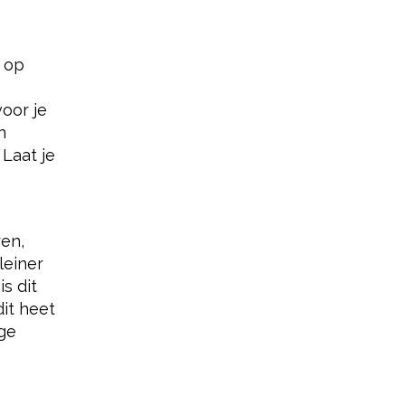
 op
oor je
n
Laat je
ren,
leiner
s dit
dit heet
ige