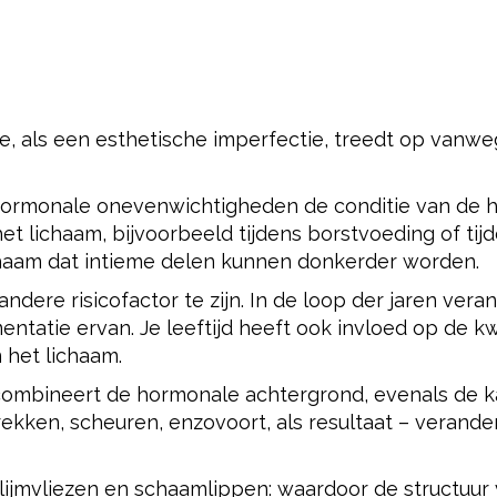
e, als een esthetische imperfectie, treedt op vanw
hormonale onevenwichtigheden de conditie van de h
et lichaam, bijvoorbeeld tijdens borstvoeding of tij
chaam dat intieme delen kunnen donkerder worden.
 andere risicofactor te zijn. In de loop der jaren ver
entatie ervan. Je leeftijd heeft ook invloed op de kw
 het lichaam.
combineert de hormonale achtergrond, evenals de 
trekken, scheuren, enzovoort, als resultaat – verand
slijmvliezen en schaamlippen: waardoor de structuur