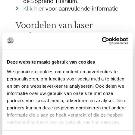
de Soprano Titanium.
Klik hier
voor aanvullende informatie
Voordelen van laser
ontharen Herwijnen met
de Soprano Titanium
Deze website maakt gebruik van cookies
Laser ontharen met de
Soprano
Titanium Special Edition
biedt
We gebruiken cookies om content en advertenties te
verschillende voordelen. Deze maken
personaliseren, om functies voor social media te bieden
het een uitstekende keuze voor
en om ons websiteverkeer te analyseren. Ook delen we
informatie over uw gebruik van onze site met onze
ontharing:
partners voor social media, adverteren en analyse. Deze
Vrijwel pijnloos
: Dankzij de
partners kunnen deze gegevens combineren met andere
innovatieve ICE Plus koeling voelt de
informatie die u aan ze heeft verstrekt of die ze hebben
behandeling comfortabel aan. Dit is
verzameld op basis van uw gebruik van hun services.
een groot voordeel ten opzichte van