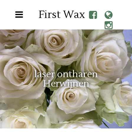
First Wax
laser ontharen
Herwijnen