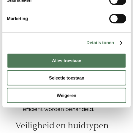
ongewenste haren.
Veilig voor alle huidtypen
: De
Marketing
Soprano Titanium is dermatologisch
getest. Dit maakt het veilig voor alle
huidtypen, van zeer lichte tot
donkere huiden. De 3D-technologie
Details tonen
past zich aan jouw huid- en haartype
aan, wat zorgt voor veilige
Alles toestaan
behandelingen.
Geschikt voor alle lichaamsdelen
:
Selectie toestaan
Tot slot kunnen alle zones worden
behandeld. Van het gezicht tot de
bikinilijn en van de benen tot de rug,
Weigeren
alle gebieden kunnen veilig en
efficiënt worden behandeld.
Veiligheid en huidtypen