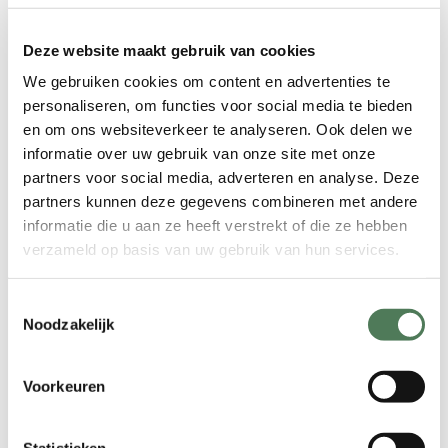
ontharing:
Vrijwel pijnloos
: Dankzij de
Deze website maakt gebruik van cookies
innovatieve ICE Plus koeling voelt de
We gebruiken cookies om content en advertenties te
behandeling comfortabel aan. Dit is
personaliseren, om functies voor social media te bieden
een groot voordeel ten opzichte van
en om ons websiteverkeer te analyseren. Ook delen we
oudere laserapparaten of
informatie over uw gebruik van onze site met onze
ontharingsmethoden zoals harsen,
partners voor social media, adverteren en analyse. Deze
die vaak pijnlijk zijn.
partners kunnen deze gegevens combineren met andere
Snel en effectief
: De behandeling is
informatie die u aan ze heeft verstrekt of die ze hebben
niet alleen snel, maar ook zeer
verzameld op basis van uw gebruik van hun services.
effectief. Grote zones zoals de benen
of rug kunnen in korte tijd worden
Toestemmingsselectie
behandeld.
Noodzakelijk
Langdurige gladheid
: Na een
volledige reeks behandelingen merk
Voorkeuren
je een duidelijke vermindering van
de haargroei. Dit betekent dat je
lange tijd geen last meer hebt van
Statistieken