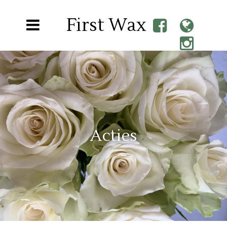
First Wax
Acties