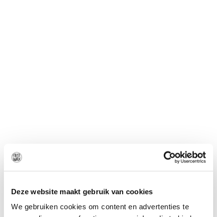
Verjaardagskorting
08 - 05 - 2021
Jarig zijn is een van de belangrijkste en
meest favoriete dagen voor iedereen.
Tijdens hun verjaardag willen alle
vrouwen er onweerstaanbaar uitzien.
Deze dag is alles voor ons, aandacht,
complimenten, vriendelijke woorden en
natuurlijk veel cadeautjes. First Wax
Deze website maakt gebruik van cookies
doet u op deze dag een
"VERJAARDAGSKORTING" cadeau. Wij
We gebruiken cookies om content en advertenties te