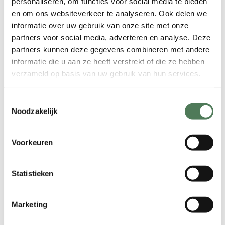
bieden alle jarige vrouwen een korting
personaliseren, om functies voor social media te bieden
aan van 10%.
en om ons websiteverkeer te analyseren. Ook delen we
informatie over uw gebruik van onze site met onze
partners voor social media, adverteren en analyse. Deze
LEES MEER
partners kunnen deze gegevens combineren met andere
informatie die u aan ze heeft verstrekt of die ze hebben
verzameld op basis van uw gebruik van hun services.
Vriendinnenactie
Toestemmingsselectie
05 - 05 - 2021
Noodzakelijk
Bent u enthousiast over First Wax?
Adviseer ons dan aan uw vriendin!
Voorkeuren
Wanneer u één of meer vriendinnen
doorverwijst voor een behandeling,
krijgt uw vriendin een introductiekorting
Statistieken
van 5%. Als dank krijgt u zelf ook 5%
vriendinnenkorting op uw
Marketing
eerstvolgende behandeling!