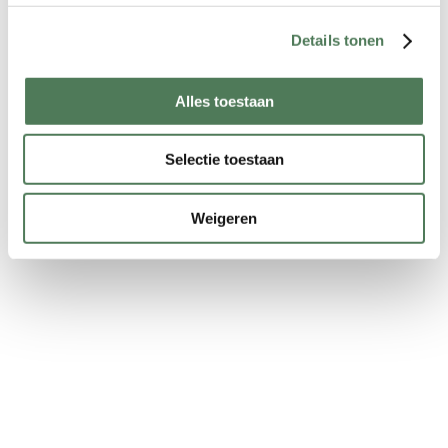
Details tonen
LEES MEER
Alles toestaan
Cadeaubon First Wax
09 - 04 - 2021
Selectie toestaan
Wilt u een bijzonder iemand verrassen
of bent u op zoek naar een leuk
Weigeren
cadeau?
LEES MEER
INFORMATIE